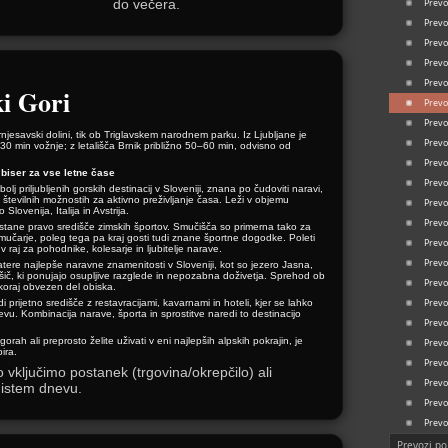
do večera.
Prevo
Prevo
Prevo
Prev
Prevo
i Gori
Prevo
Prev
njesavski dolini, tik ob Triglavskem narodnem parku. Iz Ljubljane je
Prevo
30 min vožnje; z letališča Brnik približno 50–60 min, odvisno od
Prev
biser za vse letne čase
Prev
lj priljubljenih gorskih destinacij v Sloveniji, znana po čudoviti naravi,
številnih možnostih za aktivno preživljanje časa. Leži v objemu
Prev
o Slovenija, Italija in Avstrija.
Prevo
tane pravo središče zimskih športov. Smučišča so primerna tako za
mučarje, poleg tega pa kraj gosti tudi znane športne dogodke. Poleti
Prev
raj za pohodnike, kolesarje in ljubitelje narave.
Prevo
atere najlepše naravne znamenitosti v Sloveniji, kot so jezero Jasna,
ršič, ki ponujajo osupljive razglede in nepozabna doživetja. Sprehod ob
Prevo
 skoraj obvezen del obiska.
Prev
 prijetno središče z restavracijami, kavarnami in hoteli, kjer se lahko
vu. Kombinacija narave, športa in sprostitve naredi to destinacijo
Prevo
gorah ali preprosto želite uživati v eni najlepših alpskih pokrajin, je
Prev
ira.
Prev
vključimo postanek (trgovina/okrepčilo) ali
Prev
 istem dnevu.
Prev
Prevo
Prevozi po