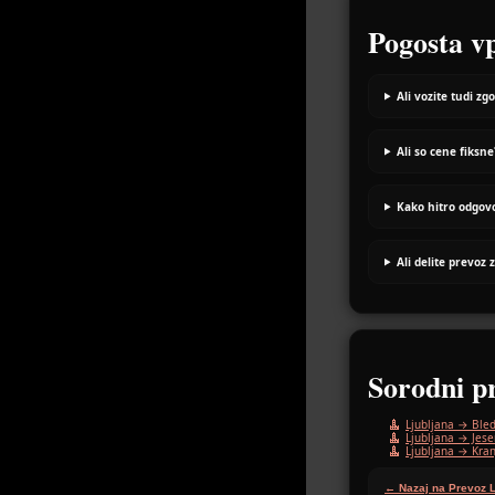
Pogosta v
Ali vozite tudi zg
Ali so cene fiksne
Kako hitro odgov
Ali delite prevoz 
Sorodni p
Ljubljana → Ble
Ljubljana → Jese
Ljubljana → Kran
← Nazaj na Prevoz L