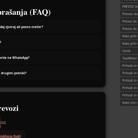
PREVOZ le
prašanja (FAQ)
Prevozi d
Prevoz do
odaj zjutraj ali pozno zvečer?
Prevoz do
Kako priti 
?
Kako priti
Cenik
orite na WhatsApp?
TaxiMeter
Prihodi in
z drugimi potniki?
Prihodi in
Prihodi in
Prihodi in
Prihodi in
Kako stic
revozi
d
nice
j
jubljana (hub)