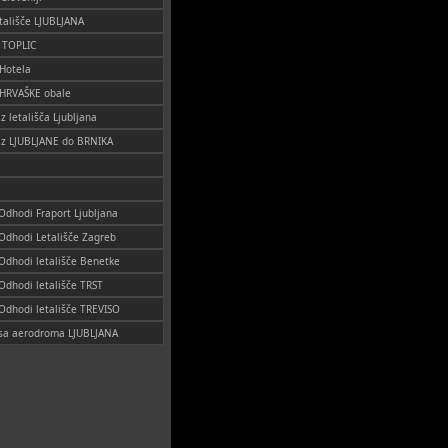
tališče LJUBLJANA
o TOPLIC
 Hotela
 HRVAŠKE obale
iz letališča Ljubljana
 iz LJUBLJANE do BRNIKA
 Odhodi Fraport Ljubljana
 Odhodi Letališče Zagreb
 Odhodi letališče Benetke
 Odhodi letališče TRST
 Odhodi letališče TREVISO
i sa aerodroma LJUBLJANA