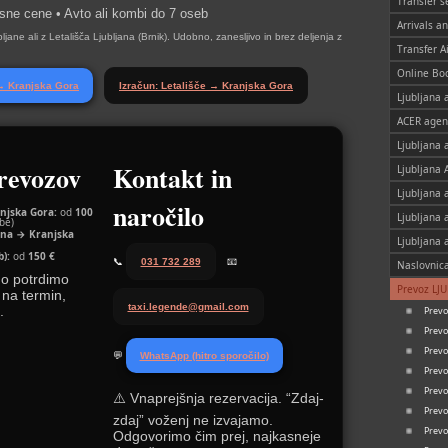
Transfer s
iksne cene • Avto ali kombi do 7 oseb
Arrivals a
ljane ali z Letališča Ljubljana (Brnik). Udobno, zanesljivo in brez deljenja z
Transfer A
Online Bo
a → Kranjska Gora
Izračun: Letališče → Kranjska Gora
Ljubljana a
ACER agen
Ljubljana 
revozov
Kontakt in
Ljubljana 
Ljubljana 
naročilo
njska Gora:
od
100
Ljubljana 
be)
jana → Kranjska
Ljubljana 
):
od
150 €
📞
031 732 289
📧
Naslovnic
no potrdimo
Prevoz LJ
 na termin,
taxi.legende@gmail.com
.
Prev
Prevo
Prevo
💬
WhatsApp (hitro sporočilo)
Prev
Prevo
⚠️ Vnaprejšnja rezervacija. “Zdaj-
Prev
zdaj” voženj ne izvajamo.
Prev
Odgovorimo čim prej, najkasneje