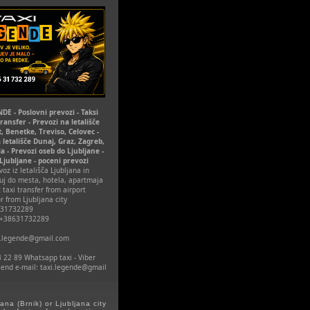
DE - Poslovni prevozi - Taksi
Transfer - Prevozi na letališče
t, Benetke, Treviso, Celovec -
 letališče Dunaj, Graz, Zagreb,
la - Prevozi oseb do Ljubljane -
 Ljubljane - poceni prevozi
oz iz letališča Ljubljana in
uj do mesta, hotela, apartmaja
 taxi transfer from airport
r from Ljubljana city
631732289
 +38631732289
xi.legende@gmail.com
 22 89 Whatsapp taxi - Viber
 send e-mail: taxi.legende@gmail
ana (Brnik) or Ljubljana city