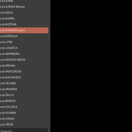
z do IDRIJE
z do ILIRSKE Bistrice
z do IZOLE
oz do KOPRA
z do KOČEVJA
z do KRANJSKE gore
oz do KRŠKEGA
z do LITIJE
oz do LOGATCA
oz do MARIBORA
oz do NOVEGA MESTA
z do PIRANA
oz do PORTOROŽA
z do RADOVLJICE
z do VELENJA
oz do VRHNIKE
z do ŽALCA
oz do BENETK
oz do CELOVCA
oz do DUNAJA
oz do GRAZA
z do TRSTA
 Sloveniji