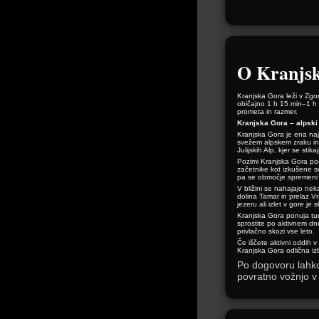
O Kranjsk
Kranjska Gora leži v Zgor
običajno 1 h 15 min–1 h 
prometa in razmer.
Kranjska Gora – alpski 
Kranjska Gora je ena najbo
svežem alpskem zraku in 
Julijskih Alp, kjer se stikaj
Pozimi Kranjska Gora pos
začetnike kot izkušene s
pa se območje spremeni v 
V bližini se nahajajo nek
dolina Tamar in prelaz V
jezeru ali izlet v gore je
Kranjska Gora ponuja tudi
sprostite po aktivnem dne
privlačno skozi vse leto.
Če iščete aktivni oddih v 
Kranjska Gora odlična izb
Po dogovoru lahko 
povratno vožnjo v