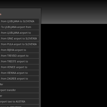
a
t from LJUBLJANA to SLOVENIA
 To LJUBLJANA airport from
 from LJUBLJANA airport to
t from GRAZ airport to SLOVENIA
 from PULA airport to SLOVENIA
 from RIJEKA airport to
 from TREVISO airport to
 from TRIESTE airport to
 from VENICE airport to
 from VIENNA airport to
 from ZAGREB airport to
fer
irport transfer
er
airport taxi to AUSTRIA