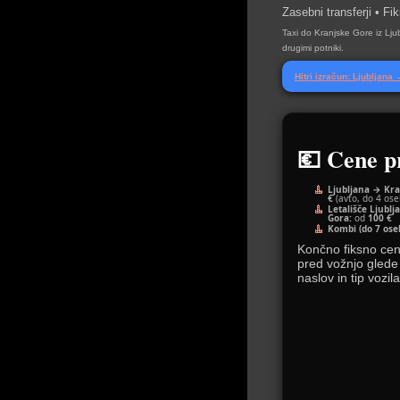
Zasebni transferji • F
Taxi do Kranjske Gore iz Ljub
drugimi potniki.
Hitri izračun: Ljubljan
💶 Cene p
Ljubljana → Kra
€
(avto, do 4 ose
Letališče Ljubl
Gora:
od
100 €
Kombi (do 7 oseb
Končno fiksno ce
pred vožnjo glede
naslov in tip vozila