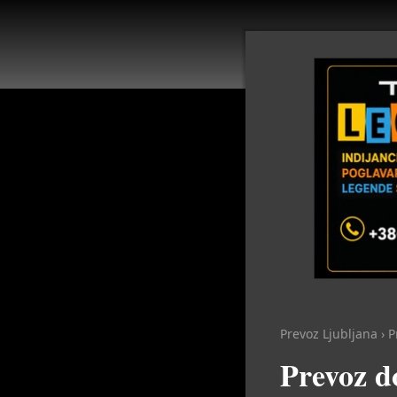
Prevoz Ljubljana
›
P
Prevoz d