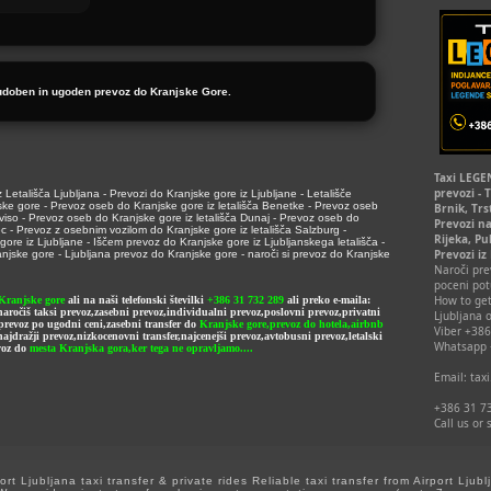
udoben in ugoden prevoz do Kranjske Gore.
Taxi LEGEN
prevozi - 
Letališča Ljubljana - Prevozi do Kranjske gore iz Ljubljane - Letališče
ke gore - Prevoz oseb do Kranjske gore iz letališča Benetke - Prevoz oseb
Brnik, Trs
eviso - Prevoz oseb do Kranjske gore iz letališča Dunaj - Prevoz oseb do
Prevozi na
ec - Prevoz z osebnim vozilom do Kranjske gore iz letališča Salzburg -
Rijeka, Pu
re iz Ljubljane - Iščem prevoz do Kranjske gore iz Ljubljanskega letališča -
Prevozi iz
anjske gore - Ljubljana prevoz do Kranjske gore - naroči si prevoz do Kranjske
Naroči prev
poceni pot
How to get
Kranjske gore
ali na naši telefonski številki
+386 31 732 289
ali preko e-maila:
aročiš taksi prevoz,zasebni prevoz,individualni prevoz,poslovni prevoz,privatni
Ljubljana o
prevoz po ugodni ceni,zasebni transfer do
Kranjske gore,prevoz do hotela,airbnb
Viber +38
ajdražji prevoz,nizkocenovni transfer,najcenejši prevoz,avtobusni prevoz,letalski
Whatsapp
evoz do
mesta Kranjska gora,ker tega ne opravljamo....
Email: ta
+386 31 73
Call us or
t Ljubljana taxi transfer & private rides Reliable taxi transfer from Airport Ljublj