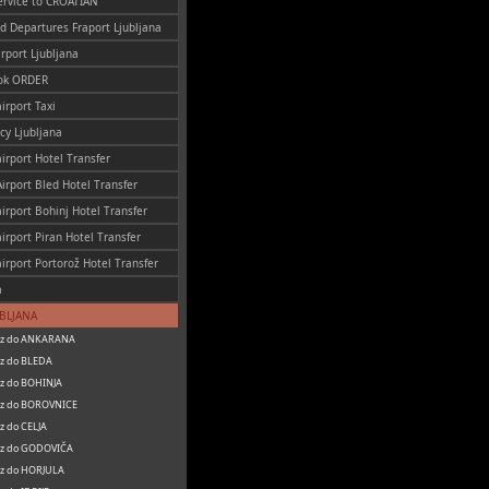
ervice to CROATIAN
nd Departures Fraport Ljubljana
irport Ljubljana
ok ORDER
irport Taxi
cy Ljubljana
airport Hotel Transfer
Airport Bled Hotel Transfer
airport Bohinj Hotel Transfer
airport Piran Hotel Transfer
airport Portorož Hotel Transfer
a
UBLJANA
oz do ANKARANA
z do BLEDA
z do BOHINJA
oz do BOROVNICE
z do CELJA
oz do GODOVIČA
oz do HORJULA