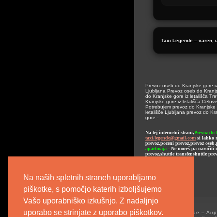
Taxi Legende – varen, 
Prevoz oseb do Kranjske gore iz 
Ljubljana Prevoz oseb do Kranjs
do Kranjske gore iz letališča Tr
Kranjske gore iz letališča Celov
Potrebujem prevoz do Kranjske go
letališče Ljubljana prevoz do Kr
gore -
Na tej internetni strani,
Prevoz do 
taxi.legende@gmail.com
si lahko n
prevoz,poceni prevoz,prevoz oseb,
apartmaja
- Ne moreš pa naročiti n
prevoz,shuttle transfer,shuttle pr
Na naših spletnih straneh uporabljamo
piškotke, s pomočjo katerih izboljšujemo
Vašo uporabniško izkušnjo. Z nadaljnjo
uporabo se strinjate z uporabo piškotkov.
©Taxi Legende – Airpor