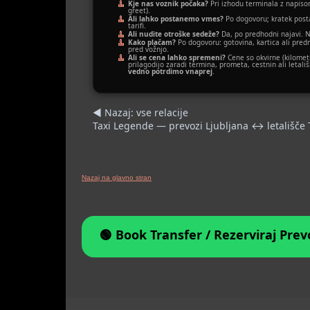
Kje nas voznik počaka?
Pri izhodu terminala z napis
greet).
Ali lahko postanemo vmes?
Po dogovoru; kratek posta
tarifi.
Ali nudite otroške sedeže?
Da, po predhodni najavi. N
Kako plačam?
Po dogovoru: gotovina, kartica ali pre
pred vožnjo.
Ali se cena lahko spremeni?
Cene so okvirne (kilomet
prilagodijo zaradi termina, prometa, cestnin ali letališ
vedno potrdimo vnaprej
.
◀ Nazaj: vse relacije
Taxi Legende — prevozi Ljubljana ↔ letališče T
Nazaj na glavno stran
🟢 Book Transfer / Rezerviraj Prev