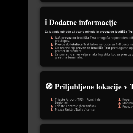
ℹ️ Dodatne informacije
Za jutranje odhode ali pozne prihode je
prevoz do letališča Trs
Naš
prevoz do letališča Trst
omogoča neposreden odho
prestopov.
Prevoz do letališča Trst
lahko naročite za 1–8 oseb; na
Ob rezervaciji
prevoz do letališča Trst
predlagamo opt
promet in razmere.
Za povratno smer velja enaka logistika kot za
prevoz d
greet na terminalu.
🧭 Priljubljene lokacije v 
Trieste Airport (TRS) – Ronchi dei
Koper ·
Legionari
Monfalc
Trieste Centrale (železniška)
Povezav
Piazza Unità d'Italia / center