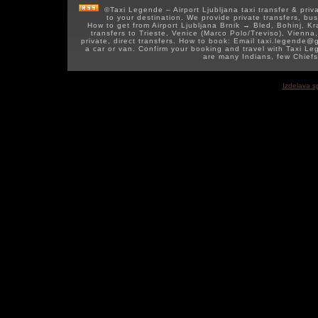
©Taxi Legende – Airport Ljubljana taxi transfer & privat
to your destination. We provide private transfers, bus
How to get from Airport Ljubljana Brnik → Bled, Bohinj, Kr
transfers to Trieste, Venice (Marco Polo/Treviso), Vienna
private, direct transfers. How to book: Email taxi.legend
a car or van. Confirm your booking and travel with Taxi Le
are many Indians, few Chief
Izdelava s