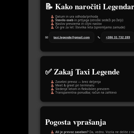
📝 Kako naročiti Legendar
Datum in ura odhoda/prihoda
Število oseb
in prtljaga (otroški sedeži po želji)
Naslov prevzema in ciljni naslov
Če gre za let: številka leta (spremljamo zamude)
📧
taxi.legende@gmail.com
📞
+386 31 732 289
✅ Zakaj Taxi Legende
Zasebni prevoz — brez deljenja
Meet & greet pri terminalu
Sledenje letom in fleksibilen prevzem
Transparentna ponudba; račun na zahtevo
Pogosta vprašanja
Ali je prevoz zaseben?
Da, vedno. Vozila ne delite z n