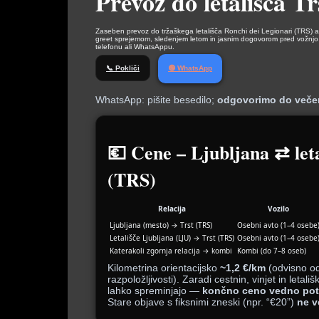
Prevoz do letališča Tr
Zaseben prevoz do tržaškega letališča Ronchi dei Legionari (TRS) al
greet sprejemom, sledenjem letom in jasnim dogovorom pred vožnjo.
telefonu ali WhatsAppu.
📞 Pokliči
🟢 WhatsApp
WhatsApp: pišite besedilo;
odgovorimo do veče
💶 Cene – Ljubljana ⇄ leta
(TRS)
Relacija
Vozilo
Ljubljana (mesto) → Trst (TRS)
Osebni avto (1–4 osebe
Letališče Ljubljana (LJU) → Trst (TRS)
Osebni avto (1–4 osebe
Katerakoli zgornja relacija → kombi
Kombi (do 7–8 oseb)
Kilometrina orientacijsko
~1,2 €/km
(odvisno od 
razpoložljivosti). Zaradi cestnin, vinjet in letališ
lahko spreminjajo —
končno ceno vedno pot
Stare objave s fiksnimi zneski (npr. “€20”)
ne v