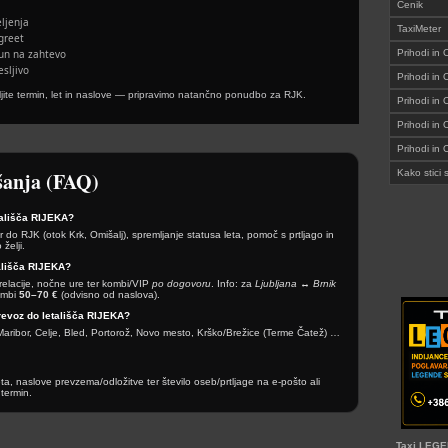
Cenik
ljenja
TaxiMeter
greet
un na zahtevo
Prihodi in 
sljivo
Prihodi in
ljite termin, let in naslove — pripravimo natančno ponudbo za RJK.
Prihodi in 
Prihodi in
Prihodi in
šanja (FAQ)
Kako stic
tališča RIJEKA?
r do RJK (otok Krk, Omišalj), spremljanje statusa leta, pomoč s prtljago in
želji.
ališča RIJEKA?
 relacije, nočne ure ter kombi/VIP
po dogovoru
. Info: za
Ljubljana ↔ Brnik
ombi
50–70 €
(odvisno od naslova).
Prevoz do letališča RIJEKA?
, Maribor, Celje, Bled, Portorož, Novo mesto, Krško/Brežice (Terme Čatež) …
leta, naslove prevzema/odložitve ter število oseb/prtljage na e-pošto ali
termin.
Taxi LEGEN