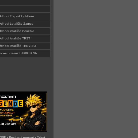
Odhodi Fraport Ljubljana
 Odhodi Letališče Zagreb
Odhodi letališče Benetke
 Odhodi letališče TRST
 Odhodi letališče TREVISO
i sa aerodroma LJUBLJANA
DE - Poslovni prevozi - Taksi