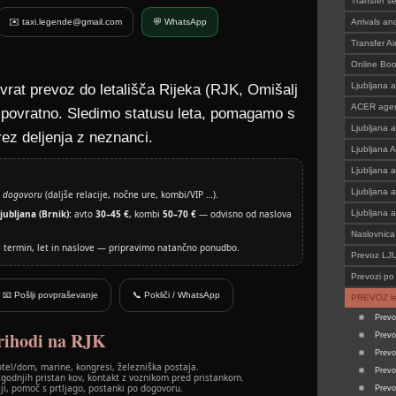
Transfer s
✉️ taxi.legende@gmail.com
💬 WhatsApp
Arrivals an
Transfer Ai
Online Bo
Ljubljana a
vrat prevoz do letališča Rijeka (RJK, Omišalj
ACER agen
n povratno. Sledimo statusu leta, pomagamo s
Ljubljana a
rez deljenja z neznanci.
Ljubljana A
Ljubljana a
Ljubljana a
 dogovoru
(daljše relacije, nočne ure, kombi/VIP …).
jubljana (Brnik):
avto
30–45 €
, kombi
50–70 €
— odvisno od naslova
Ljubljana a
Naslovnica
te termin, let in naslove — pripravimo natančno ponudbo.
Prevoz L
Prevozi po 
📧 Pošlji povpraševanje
📞 Pokliči / WhatsApp
PREVOZ le
Prevo
rihodi na RJK
Prevo
Prevo
tel/dom, marine, kongresi, železniška postaja.
Prevo
godnjih pristan kov, kontakt z voznikom pred pristankom.
lji, pomoč s prtljago, postanki po dogovoru.
Prevo