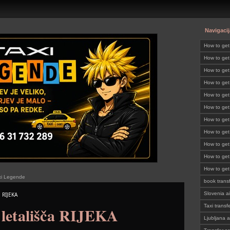
Navigacij
How to ge
How to get
Slovenia
How to get
SLOVENI
How to get
How to get
How to get
SLOVENI
How to get
SLOVENI
How to get
SLOVENI
How to get
SLOVENI
How to get
SLOVENI
How to get
axi Legende
SLOVENI
book trans
Slovenia ai
a RIJEKA
Taxi transf
 letališča RIJEKA
Ljubljana a