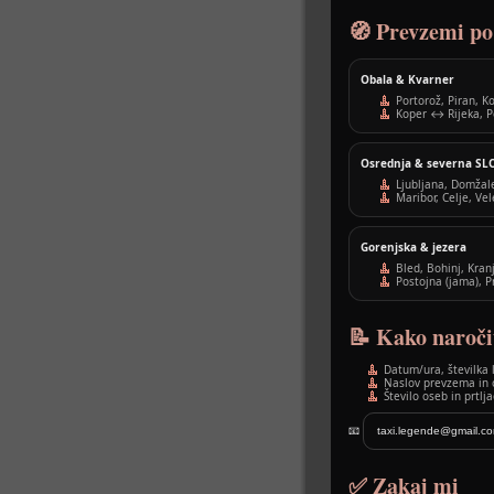
🧭 Prevzemi po 
Obala & Kvarner
Portorož, Piran, Ko
Koper ↔ Rijeka, P
Osrednja & severna SL
Ljubljana, Domžal
Maribor, Celje, Ve
Gorenjska & jezera
Bled, Bohinj, Kran
Postojna (jama), 
📝 Kako naroči
Datum/ura, številka l
Naslov prevzema in o
Število oseb in prtlja
📧
taxi.legende@gmail.c
✅ Zakaj mi