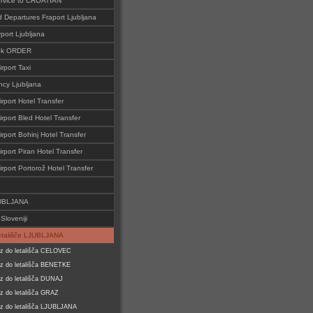
ervice to CROATIAN
d Departures Fraport Ljubljana
rport Ljubljana
ok ORDER
irport Taxi
cy Ljubljana
irport Hotel Transfer
irport Bled Hotel Transfer
irport Bohinj Hotel Transfer
irport Piran Hotel Transfer
irport Portorož Hotel Transfer
JUBLJANA
Sloveniji
tališče LJUBLJANA
z do letališča CELOVEC
z do letališča BENETKE
z do letališča DUNAJ
z do letališča GRAZ
z do letališča LJUBLJANA