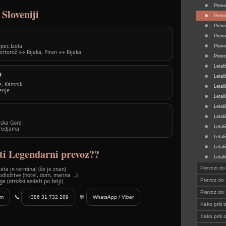
Prevo
Sloveniji
Prevo
Prevo
Prevo
per, Izola
Prevo
ortorož ↔ Rijeka, Piran ↔ Rijeka
Prevo
Letal
O
Letal
e, Kamnik
Letal
lenje
Letal
Letal
Letal
jska Gora
Letal
Predjama
Letal
Letal
ti Legendarni prevoz??
Letal
Prevozi d
eta in terminal (če je znan)
dložitve (hotel, dom, marina …)
Prevoz do 
ge (otroški sedeži po želji)
Prevoz do
om
📞
+386 31 732 289
💬
WhatsApp / Viber
Kako priti i
Kako prit