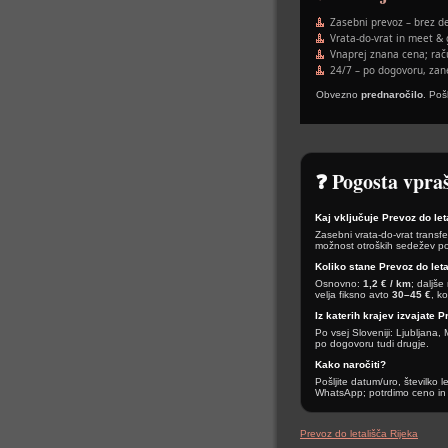
Zasebni prevoz – brez de
Vrata-do-vrat in meet & 
Vnaprej znana cena; rač
24/7 – po dogovoru, zane
Obvezno
prednaročilo
. Poš
❓ Pogosta vpra
Kaj vključuje Prevoz do le
Zasebni vrata-do-vrat transfe
možnost otroških sedežev po 
Koliko stane Prevoz do let
Osnovno:
1,2 € / km
; daljše
velja fiksno avto
30–45 €
, k
Iz katerih krajev izvajate 
Po vsej Sloveniji: Ljubljana
po dogovoru tudi drugje.
Kako naročiti?
Pošljite datum/uro, številko 
WhatsApp; potrdimo ceno in 
Prevoz do letališča Rijeka