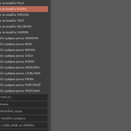
z do letališča PULA
z do letališča RIJEKA
z do letališča TREVISO
z do letališča TRST
z do letališča SALZBURG
z do letališča ZAGREB
išče Ljubljana prevoz ANKARAN
išče Ljubljana prevoz BLED
išče Ljubljana prevoz BOHINJ
išče Ljubljana prevoz IZOLA
išče Ljubljana prevoz KOPER
išče Ljubljana prevoz KRANJSKA
išče Ljubljana prevoz LJUBLJANA
išče Ljubljana prevoz PIRAN
išče Ljubljana prevoz PORTOROŽ
išče Ljubljana prevoz POSTOJNA
o TOPLIC
Hotela
 HRVAŠKE obale
z letališča Ljubljana
i iz LJUBLJANE do BRNIKA