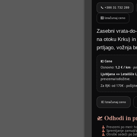
📞 +386 31 732 289
🧮 Izračunaj ceno
Zasebni vrata-do-
na otoku Krku) i
prtljago, vožnja b
💶 Cene
Osnovno:
1,2 € / km
·
po
Ljubljana ↔ Letališče L
prevzema/odložitve.
Za RJK: od 170€ - pošlji
💶 Izračunaj ceno
🛫 Odhodi in p
Prevzemi po meri: ho
Spremljanje zamud/z
Otroški sedeži po že