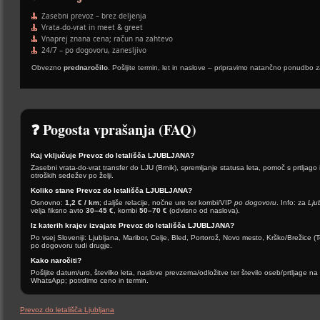
Zasebni prevoz – brez deljenja
Vrata-do-vrat in meet & greet
Vnaprej znana cena; račun na zahtevo
24/7 – po dogovoru, zanesljivo
Obvezno
prednaročilo
. Pošljite termin, let in naslove – pripravimo natančno ponudbo z
❓ Pogosta vprašanja (FAQ)
Kaj vključuje Prevoz do letališča LJUBLJANA?
Zasebni vrata-do-vrat transfer do LJU (Brnik), spremljanje statusa leta, pomoč s prtljago
otroških sedežev po želji.
Koliko stane Prevoz do letališča LJUBLJANA?
Osnovno:
1,2 € / km
; daljše relacije, nočne ure ter kombi/VIP
po dogovoru
. Info: za
Lju
velja fiksno avto
30–45 €
, kombi
50–70 €
(odvisno od naslova).
Iz katerih krajev izvajate Prevoz do letališča LJUBLJANA?
Po vsej Sloveniji: Ljubljana, Maribor, Celje, Bled, Portorož, Novo mesto, Krško/Brežice 
po dogovoru tudi drugje.
Kako naročiti?
Pošljite datum/uro, številko leta, naslove prevzema/odložitve ter število oseb/prtljage na 
WhatsApp; potrdimo ceno in termin.
Prevoz do letališča Ljubljana