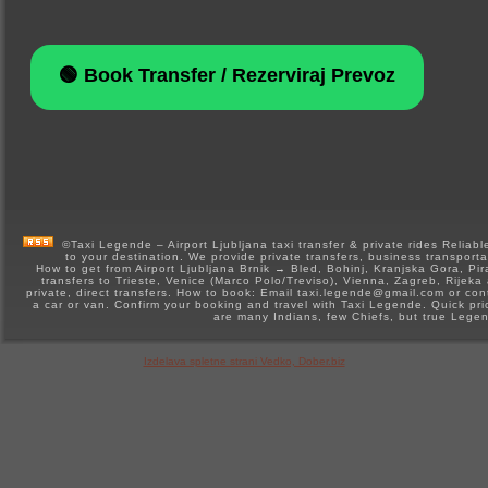
🟢 Book Transfer / Rezerviraj Prevoz
©Taxi Legende – Airport Ljubljana taxi transfer & private rides Reliable 
to your destination. We provide private transfers, business transporta
How to get from Airport Ljubljana Brnik → Bled, Bohinj, Kranjska Gora, Pir
transfers to Trieste, Venice (Marco Polo/Treviso), Vienna, Zagreb, Rijeka 
private, direct transfers. How to book: Email taxi.legende@gmail.com or 
a car or van. Confirm your booking and travel with Taxi Legende. Quick pr
are many Indians, few Chiefs, but true Lege
Izdelava spletne strani Vedko, Dober.biz