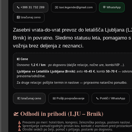
📞 +386 31 732 289
✉️ taxi.legende@gmail.com
💬 WhatsApp
🧮 Izračunaj ceno
Zasebni vrata-do-vrat prevoz do letališča Ljubljana (L
Brnik) in povratno. Sledimo statusu leta, pomagamo s 
vožnja brez deljenja z neznanci.
💶 Cene
Osnovno:
1,2 € / km
·
po dogovoru
(daljše relacije, nočne ure, kombi/VIP …).
Ljubljana ↔ Letališče Ljubljana (Brnik):
avto 4
0–45 €
, kombi
50–70 €
— odvisno
prevzema/odložitve.
Za druge relacije: pošljite termin in naslove — pripravimo natančno ponudbo.
💶 Izračunaj ceno
📧 Pošlji povpraševanje
📞 Pokliči / WhatsApp
🛫 Odhodi in prihodi (LJU – Brnik)
Prevzemi po meri: hotel/dom, kongresi, železniška postaja, poslovni naslovi.
Spremljanje zamud/zgodnjih pristan kov, kontakt z voznikom pred pristankom
Otroški sedeži po želji, pomoč s prtljago, postanki po dogovoru.