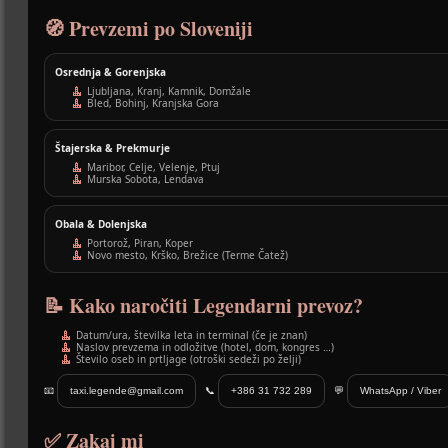
🧭 Prevzemi po Sloveniji
Osrednja & Gorenjska
Ljubljana, Kranj, Kamnik, Domžale
Bled, Bohinj, Kranjska Gora
Štajerska & Prekmurje
Maribor, Celje, Velenje, Ptuj
Murska Sobota, Lendava
Obala & Dolenjska
Portorož, Piran, Koper
Novo mesto, Krško, Brežice (Terme Čatež)
📝 Kako naročiti Legendarni prevoz?
Datum/ura, številka leta in terminal (če je znan)
Naslov prevzema in odložitve (hotel, dom, kongres …)
Število oseb in prtljage (otroški sedeži po želji)
📧
taxi.legende@gmail.com
📞
+386 31 732 289
💬
WhatsApp / Viber
✅ Zakaj mi