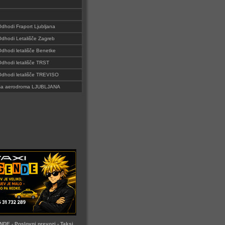
Odhodi Fraport Ljubljana
 Odhodi Letališče Zagreb
Odhodi letališče Benetke
 Odhodi letališče TRST
 Odhodi letališče TREVISO
i sa aerodroma LJUBLJANA
DE - Poslovni prevozi - Taksi