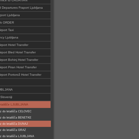
ervice to CROATIAN
d Departures Fraport Ljubljana
rport Ljubljana
ok ORDER
irport Taxi
cy Ljubljana
irport Hotel Transfer
irport Bled Hotel Transfer
irport Bohinj Hotel Transfer
irport Piran Hotel Transfer
irport Portorož Hotel Transfer
JUBLJANA
Sloveniji
tališče LJUBLJANA
z do letališča CELOVEC
z do letališča BENETKE
z do letališča DUNAJ
z do letališča GRAZ
z do letališča LJUBLJANA