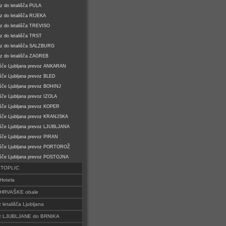
z do letališča PULA
z do letališča RIJEKA
z do letališča TREVISO
z do letališča TRST
z do letališča SALZBURG
z do letališča ZAGREB
išče Ljubljana prevoz ANKARAN
išče Ljubljana prevoz BLED
išče Ljubljana prevoz BOHINJ
išče Ljubljana prevoz IZOLA
išče Ljubljana prevoz KOPER
išče Ljubljana prevoz KRANJSKA
išče Ljubljana prevoz LJUBLJANA
išče Ljubljana prevoz PIRAN
išče Ljubljana prevoz PORTOROŽ
išče Ljubljana prevoz POSTOJNA
o TOPLIC
Hotela
 HRVAŠKE obale
z letališča Ljubljana
i iz LJUBLJANE do BRNIKA