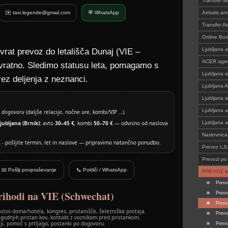
Transfer s
✉️ taxi.legende@gmail.com
💬 WhatsApp
Arrivals an
Transfer Ai
Online Bo
Ljubljana a
vrat prevoz do letališča Dunaj (VIE –
ACER agen
vratno. Sledimo statusu leta, pomagamo s
Ljubljana a
rez deljenja z neznanci.
Ljubljana A
Ljubljana a
Ljubljana a
 dogovoru
(daljše relacije, nočne ure, kombi/VIP …).
jubljana (Brnik):
avto
30–45 €
, kombi
50–70 €
— odvisno od naslova
Ljubljana a
Naslovnica
€ - pošljite termin, let in naslove — pripravimo natančno ponudbo.
Prevoz L
Prevozi po 
📧 Pošlji povpraševanje
📞 Pokliči / WhatsApp
PREVOZ le
Prevo
rihodi na VIE (Schwechat)
Prevo
Prevo
slov doma/hotela, kongres, pristanišče, železniška postaja.
Prevo
godnjih pristan kov, kontakt z voznikom pred pristankom.
lji, pomoč s prtljago, postanki po dogovoru.
Prevo