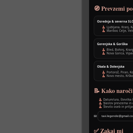
🧭 Prevzemi po 
Osrednja & severna SL
Ljubljana, Kranj,
Maribor, Celje, Vel
Gorenjska & Goriška
Bled, Bohinj, Kran
Nova Gorica, Vipa
Obala & Dolenjska
Portorož, Piran, K
Novo mesto, Krško
📝 Kako naroči
Datum/ura, številka l
Naslov prevzema in o
Število oseb in prtlja
📧
taxi.legende@gmail.c
✅ Zakaj mi