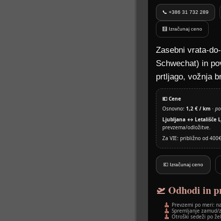
📞 +386 31 732 289
🧮 Izračunaj ceno
Zasebni vrata-do-
Schwechat) in po
prtljago, vožnja b
💶 Cene
Osnovno:
1,2 € / km
·
po
Ljubljana ↔ Letališče L
prevzema/odložitve.
Za VIE: približno od 400
💶 Izračunaj ceno
🛫 Odhodi in p
Prevzemi po meri: na
Spremljanje zamud/z
Otroški sedeži po že