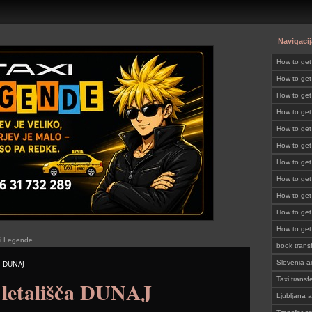
Navigacij
How to ge
How to get
Slovenia
How to get
SLOVENI
How to get
How to get
How to get
SLOVENI
How to get
SLOVENI
How to get
SLOVENI
How to get
SLOVENI
How to get
SLOVENI
How to get
xi Legende
SLOVENI
book trans
Slovenia ai
a DUNAJ
Taxi transf
 letališča DUNAJ
Ljubljana a