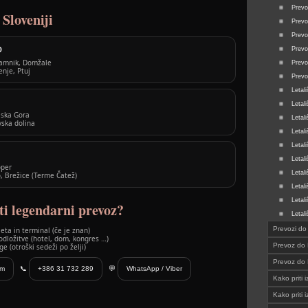
Prevo
Sloveniji
Prevo
Prevo
O
Prevo
 Kamnik, Domžale
Prevo
enje, Ptuj
Prevo
Letal
Letal
jska Gora
Letal
vska dolina
Letal
Letal
Letal
oper
Letal
, Brežice (Terme Čatež)
Letal
Letal
ti legendarni prevoz?
Letal
Prevozi d
eta in terminal (če je znan)
dložitve (hotel, dom, kongres …)
Prevoz do 
ge (otroški sedeži po želji)
Prevoz do
om
📞
+386 31 732 289
💬
WhatsApp / Viber
Kako priti i
Kako prit