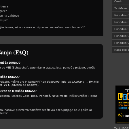
Cenik
ljenja
TaxiMeter
greet
un na zahtevo
Prihodi in 
sljivo
Prihodi in
ljite termin, let in naslove – pripravimo natančno ponudbo za VIE.
Prihodi in 
Prihodi in
Prihodi in
šanja (FAQ)
Kako stic
tališča DUNAJ?
r do VIE (Schwechat), spremljanje statusa leta, pomoč s prtljago, otroški
tališča DUNAJ?
 relacije, nočne ure in kombi/VIP
po dogovoru
. Info: za
Ljubljana ↔ Brnik
je
50–70 €
(odvisno od naslova).
Prevoz do letališča DUNAJ?
jubljana, Maribor, Celje, Bled, Portorož, Novo mesto, Krško/Brežice (Terme
u.
leta, naslove prevzema/odložitve ter število oseb/prtljage na e-pošto ali
termin.
Taxi LEGEN