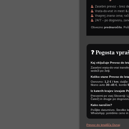
Zasebni prevoz – brez de
Vrata-do-vrat in meet & 
Vnaprej znana cena; rač
24/7 – po dogovoru, zane
Obvezno
prednaročilo
. Poš
❓ Pogosta vpra
Kaj vključuje Prevoz do le
Zasebni vrata-do-vrat transfe
sedeži po želji.
Koliko stane Prevoz do le
Osnovno:
1,2 € / km
; daljše
fiksno avto
30–45 €
, kombi
Iz katerih krajev izvajate 
Prevzemi po vsej Sloveniji: L
Čatež) in drugje po dogovor
Kako naročim?
Pošljite datum/uro, številko 
WhatsApp; potrdimo ceno in 
Prevoz do letališča Dunaj