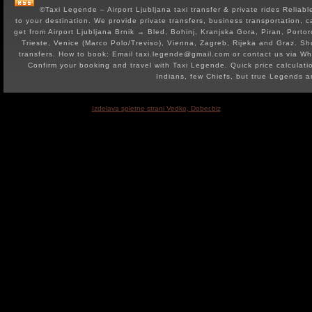
©Taxi Legende – Airport Ljubljana taxi transfer & private rides Reliable 
to your destination. We provide private transfers, business transportation, c
get from Airport Ljubljana Brnik → Bled, Bohinj, Kranjska Gora, Piran, Portor
Trieste, Venice (Marco Polo/Treviso), Vienna, Zagreb, Rijeka and Graz. Shut
transfers. How to book: Email taxi.legende@gmail.com or contact us via 
Confirm your booking and travel with Taxi Legende. Quick price calculat
Indians, few Chiefs, but true Legends 
Izdelava spletne strani Vedko, Dober.biz