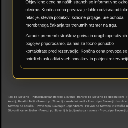
Objavljene cene na naših straneh so informativne ozir
okvirne. Končna cena prevoza je lahko odvisna od toč
relacije, števila potnikov, količine prtljage, ure odhoda,
morebitnega čakanja ter trenutnih razmer na trgu.
Zaradi sprememb stroškov goriva in drugih operativnih
pogojev priporočamo, da nas za točno ponudbo
kontaktirate pred rezervacijo. Končna cena prevoza se
potrdi ob uskladitvi vseh podatkov in potrjeni rezervaciji
Taxi po Sloveniji - Individualni transferji po Sloveniji - transfer po Sloveniji po ugodni ceni - 
Avstriji, Hrvaški, Italiji - Prevozi po Sloveniji z osebnimi vozili - Prevozi po Sloveniji z kombi vo
Sloveniji po naročilu - Prevozi po Sloveniji z Legendicami - Prevozi po Sloveniji iz letališča B
Sloveniji kamor žćelite - Prevozi po Sloveniji iz ljubljanskega naslova - Prevozi po Sloveniji