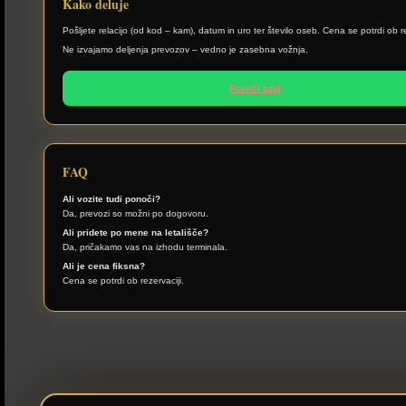
Kako deluje
Pošljete relacijo (od kod – kam), datum in uro ter število oseb. Cena se potrdi ob re
Ne izvajamo deljenja prevozov – vedno je zasebna vožnja.
Pokliči zdaj
FAQ
Ali vozite tudi ponoči?
Da, prevozi so možni po dogovoru.
Ali pridete po mene na letališče?
Da, pričakamo vas na izhodu terminala.
Ali je cena fiksna?
Cena se potrdi ob rezervaciji.