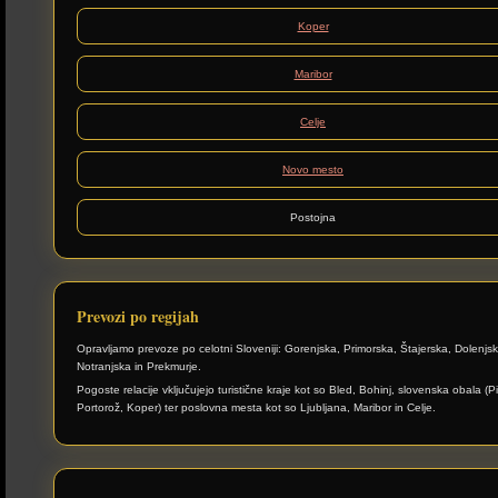
Koper
Maribor
Celje
Novo mesto
Postojna
Prevozi po regijah
Opravljamo prevoze po celotni Sloveniji: Gorenjska, Primorska, Štajerska, Dolenjsk
Notranjska in Prekmurje.
Pogoste relacije vključujejo turistične kraje kot so Bled, Bohinj, slovenska obala (P
Portorož, Koper) ter poslovna mesta kot so Ljubljana, Maribor in Celje.