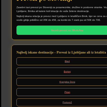
Zasebni taxi prevozi po Sloveniji za posameznike, družine in poslovne stranke. Vo
Ljubljane, Brnika ali katere koli lokacije do vaše želene destinacije.
Najbolj iskana relacija je prevoz med Ljubljano in letališčem Brnik, kjer se cena z
vozilo giblje približno od 35€ do 45€, za kombi do 7 oseb pa od 50€ do 70€.
Naroči prevoz na WhatsApp
Najbolj iskane destinacije - Prevozi iz Ljubljane ali iz letališč
Bled
Bohinj
Kranjska Gora
Piran
Portorož